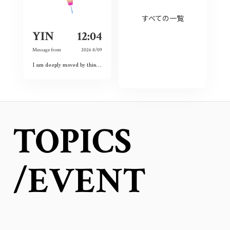
すべての一覧
YIN
12:04
Message from
2026 8/09
I am deeply moved by this exhibition because I have witnessed the spirit of courage and never-give-up among the land and the people. Although this city had once completely destroyed, but the people still believed the future and ordinary lives. That’s what I love this city so much and today is my second time visiting Hiroshima 🥰❤️
TOPICS
/EVENT