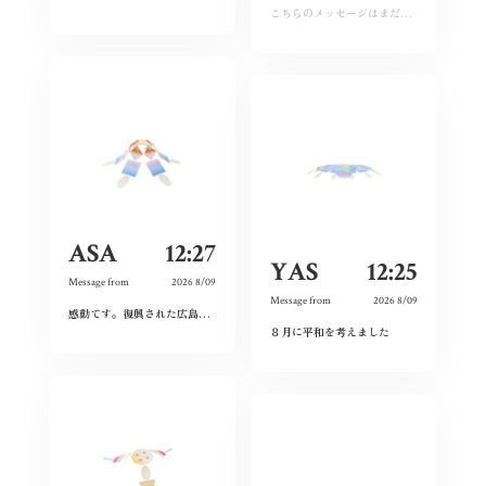
こちらのメッセージはまだ運営承認前となります。しばらくおまちください。
ASA
12:27
YAS
12:25
Message from
2026 8/09
Message from
2026 8/09
感動てす。復興された広島人の底力と企業力を改めて知らされました！
ありがとうご
８月に平和を考えました