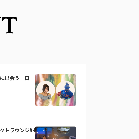
NT
に出会う一日
クトラウンジ#4