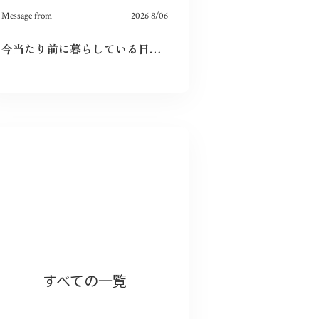
Message from
2026 8/06
今当たり前に暮らしている日々が特別なものに感じた。暗い気持ちになることなく、とても前向きにこれからの未来を精一杯生きて作りたいと感じました。
以前被爆後の気象台員が観測を続けるノン
すべての一覧