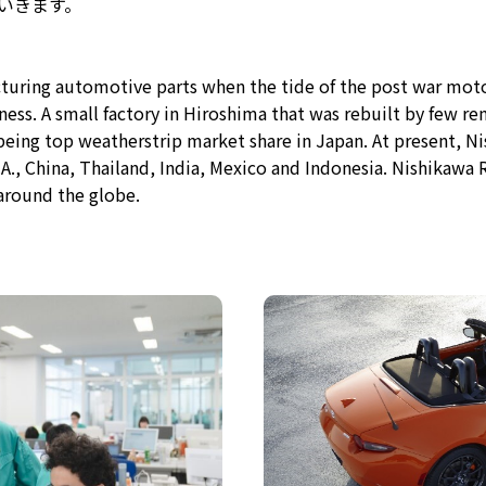
いきます。
uring automotive parts when the tide of the post war motor
ess. A small factory in Hiroshima that was rebuilt by few 
being top weatherstrip market share in Japan. At present, N
.A., China, Thailand, India, Mexico and Indonesia. Nishikaw
round the globe.