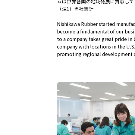
ムは世界各国の地域発展に貢献して
（注1）当社集計
Nishikawa Rubber started manufact
become a fundamental of our busin
to a company takes great pride in 
company with locations in the U.S
promoting regional development a