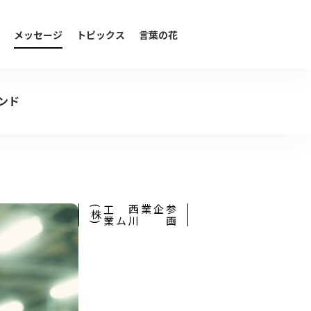
メッセージ
トピックス
言葉の花
ンド
)
西
川
ゴ
ム
工
業
(
株
参
画
企業