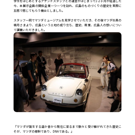
学生をはじめとするアテンドスタッフとの運営がはじまって1-2ヶ月が経過した
今、本展示企画の関係企業一つ一つを訪れ、広島のものづくりの歴史を実際に
五感で感じてもらう機会としました。
スタッフ一同でマツダミュージアムを見学させていただき、その後マツダ社員の
植月さまより、広島という土地の成り立ち、歴史、産業、広島人の想いについ
て講義いただきました。
『マツダが誕生する遥か昔から現在に至るまで脈々と受け継がれてきた歴史こ
そが、マツダの根幹であり、DNAである。』