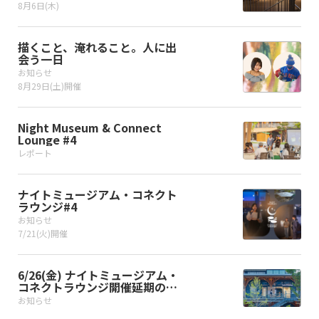
8月6日(木)
描くこと、淹れること。人に出
会う一日
お知らせ
8月29日(土)開催
Night Museum & Connect
Lounge #4
レポート
ナイトミュージアム・コネクト
ラウンジ#4
お知らせ
7/21(火)開催
6/26(金) ナイトミュージアム・
コネクトラウンジ開催延期のお
知らせ
お知らせ