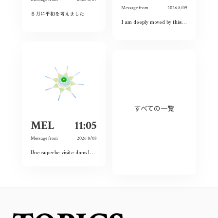
Message from
2026 8/09
８月に平和を考えました
I am deeply moved by this exhibition because I have witnessed the spirit of courage and never-give-up among the land and the people. Although this city had once completely destroyed, but the people still believed the future and ordinary lives. That’s what I love this city so much and today is my second time visiting Hiroshima 🥰❤️
すべての一覧
MEL
11:05
Message from
2026 8/08
Une superbe visite dans le passé, le présent et le futur. Les images et vidéos sont sublimes et nous rappellent l’histoire passée.