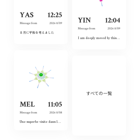
YAS
12:25
YIN
12:04
Message from
2026 8/09
Message from
2026 8/09
８月に平和を考えました
I am deeply moved by this exhibition because I have witnessed the spirit of courage and never-give-up among the land and the people. Although this city had once completely destroyed, but the people still believed the future and ordinary lives. That’s what I love this city so much and today is my second time visiting Hiroshima 🥰❤️
すべての一覧
MEL
11:05
Message from
2026 8/08
Une superbe visite dans le passé, le présent et le futur. Les images et vidéos sont sublimes et nous rappellent l’histoire passée.