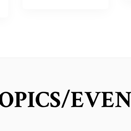
OPICS
/EVE