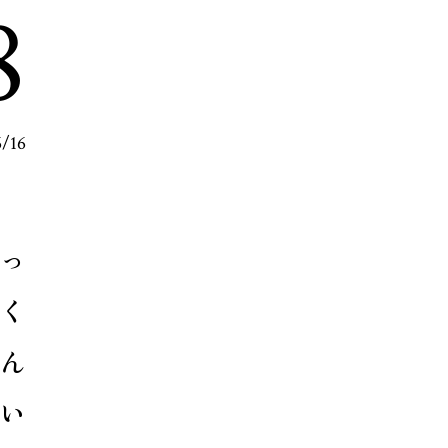
8
6/16
っ
く
ん
い