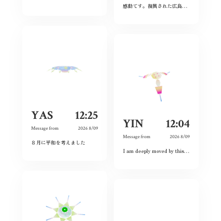
感動てす。復興された広島人の底力と企業力を改めて知らされました！
YAS
12:25
YIN
12:04
Message from
2026 8/09
Message from
2026 8/09
８月に平和を考えました
I am deeply moved by this exhibition because I have witnessed the spirit of courage and never-give-up among the land and the people. Although this city had once completely destroyed, but the people still believed the future and ordinary lives. That’s what I love this city so much and today is my second time visiting Hiroshima 🥰❤️