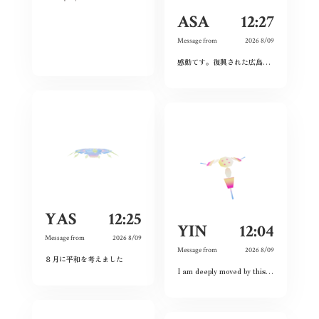
ASA
12:27
Message from
2026 8/09
感動てす。復興された広島人の底力と企業力を改めて知らされました！
YAS
12:25
YIN
12:04
Message from
2026 8/09
Message from
2026 8/09
８月に平和を考えました
I am deeply moved by this exhibition because I have witnessed the spirit of courage and never-give-up among the land and the people. Although this city had once completely destroyed, but the people still believed the future and ordinary lives. That’s what I love this city so much and today is my second time visiting Hiroshima 🥰❤️