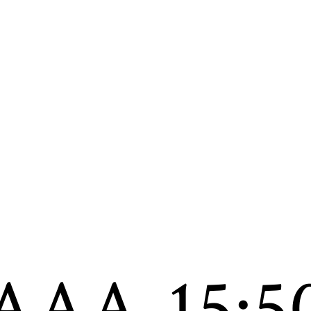
AAA
15:5