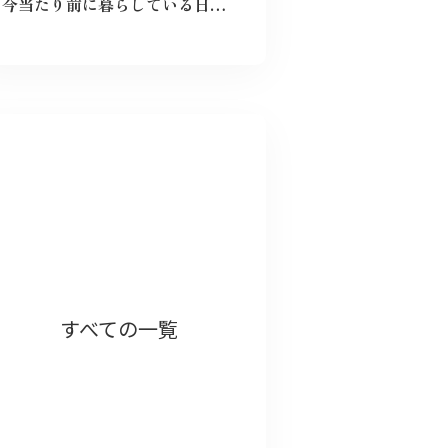
今当たり前に暮らしている日々が特別なものに感じた。暗い気持ちになることなく、とても前向きにこれからの未来を精一杯生きて作りたいと感じました。
以前被爆後の気象台員が観測を続けるノン
すべての一覧