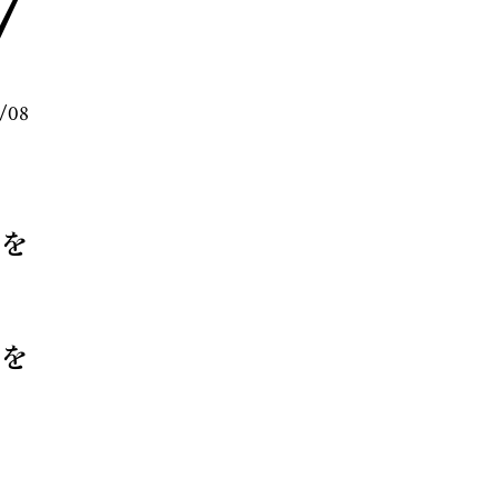
7
4/08
を
を