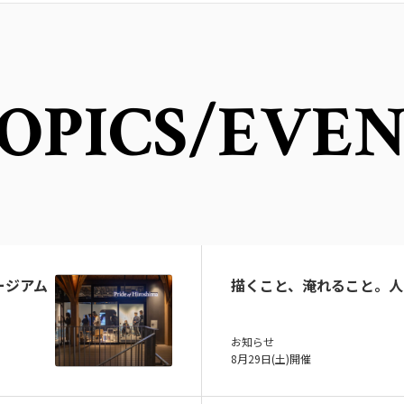
OPICS
/EVE
ュージアム
描くこと、淹れること。人
お知らせ
8月29日(土)開催