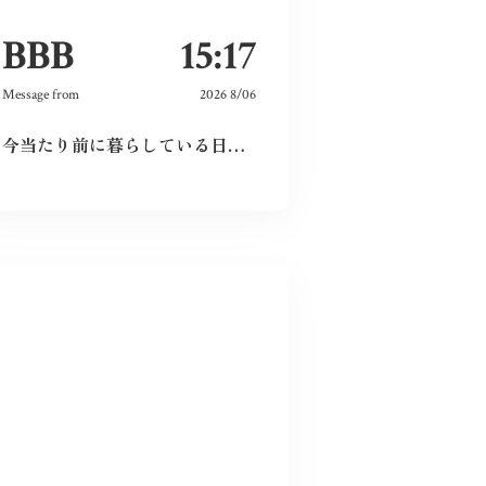
BBB
15:17
Message from
2026 8/06
今当たり前に暮らしている日々が特別なものに感じた。暗い気持ちになることなく、とても前向きにこれからの未来を精一杯生きて作りたいと感じました。
以前被爆後の気象台員が観測を続けるノン