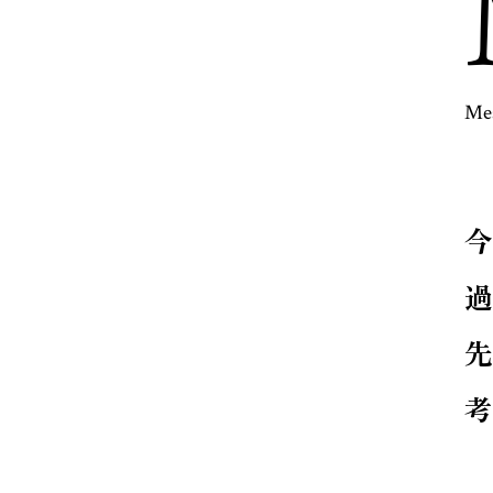
Me
過
考