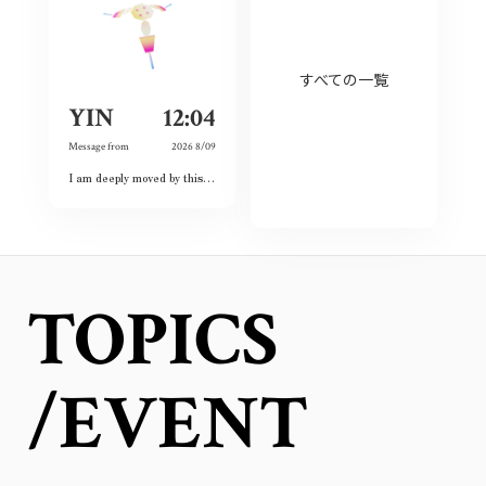
すべての一覧
YIN
12:04
Message from
2026 8/09
I am deeply moved by this exhibition because I have witnessed the spirit of courage and never-give-up among the land and the people. Although this city had once completely destroyed, but the people still believed the future and ordinary lives. That’s what I love this city so much and today is my second time visiting Hiroshima 🥰❤️
TOPICS
/EVENT