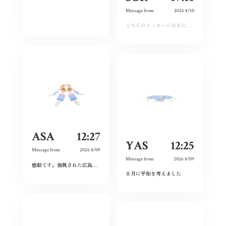
Message from
2026 8/10
こちらのメッセージはまだ運営承認前となります。しばらくおまちください。
ASA
12:27
YAS
12:25
Message from
2026 8/09
Message from
2026 8/09
感動てす。復興された広島人の底力と企業力を改めて知らされました！
ありがとうご
８月に平和を考えました