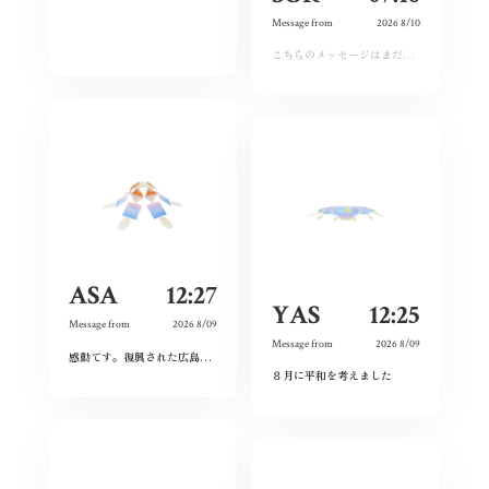
Message from
2026 8/10
こちらのメッセージはまだ運営承認前となります。しばらくおまちください。
ASA
12:27
YAS
12:25
Message from
2026 8/09
Message from
2026 8/09
感動てす。復興された広島人の底力と企業力を改めて知らされました！
ありがとうご
８月に平和を考えました