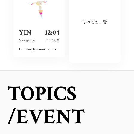
すべての一覧
YIN
12:04
Message from
2026 8/09
I am deeply moved by this exhibition because I have witnessed the spirit of courage and never-give-up among the land and the people. Although this city had once completely destroyed, but the people still believed the future and ordinary lives. That’s what I love this city so much and today is my second time visiting Hiroshima 🥰❤️
TOPICS
/EVENT