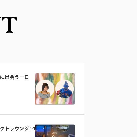
NT
に出会う一日
クトラウンジ#4