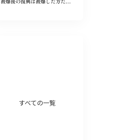
被爆後の復興は被爆した方たちだけが尽力してくれたのではなく戦前の方たちの工業や文化がもたらしてくれたものだと分かった。今の平和な生活を守っていこうと思う。
すべての一覧