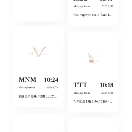
Message from
2026 8/08
Une superbe visite dans le passé, le présent et le futur. Les images et vidéos sont sublimes et nous rappellent l’histoire passée.
MNM
10:24
TTT
10:18
Message from
2026 8/08
Message from
2026 8/08
被爆後の復興は被爆した方たちだけが尽力してくれたのではなく戦前の方たちの工業や文化がもたらしてくれたものだと分かった。今の平和な生活を守っていこうと思う。
今の広島を築きあげて頂いた先祖に感謝しつつ、僕達若い世代でこの広島を継承していきたいと、強く思いました。