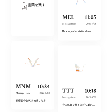
言葉を残す
MEL
11:05
Message from
2026 8/08
Une superbe visite dans le passé, le présent et le futur. Les images et vidéos sont sublimes et nous rappellent l’histoire passée.
MNM
10:24
TTT
10:18
Message from
2026 8/08
Message from
2026 8/08
被爆後の復興は被爆した方たちだけが尽力してくれたのではなく戦前の方たちの工業や文化がもたらしてくれたものだと分かった。今の平和な生活を守っていこうと思う。
今の広島を築きあげて頂いた先祖に感謝しつつ、僕達若い世代でこの広島を継承していきたいと、強く思いました。