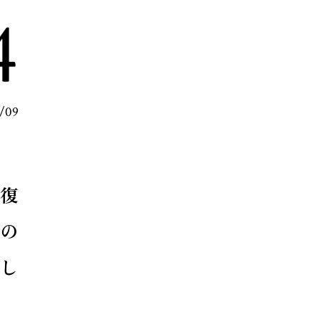
4
8/09
復
の
し