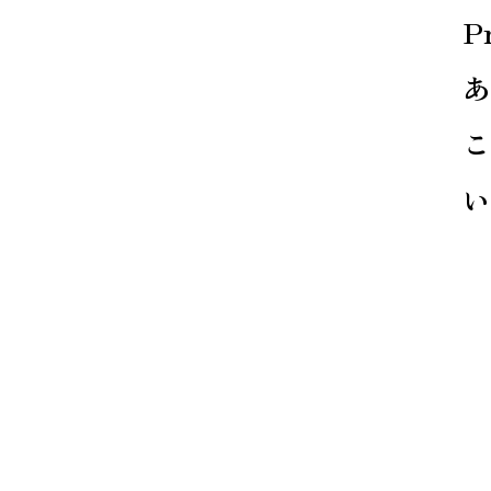
P
あ
い