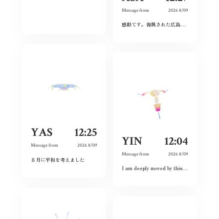
Message from
2026 8/09
感動てす。復興された広島人の底力と企業力を改めて知らされました！
YAS
12:25
YIN
12:04
Message from
2026 8/09
Message from
2026 8/09
８月に平和を考えました
I am deeply moved by this exhibition because I have witnessed the spirit of courage and never-give-up among the land and the people. Although this city had once completely destroyed, but the people still believed the future and ordinary lives. That’s what I love this city so much and today is my second time visiting Hiroshima 🥰❤️