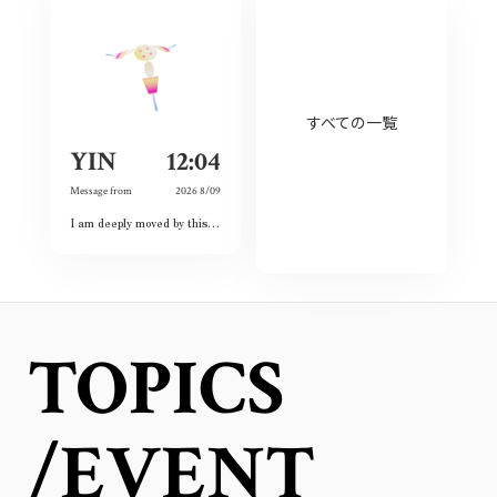
すべての一覧
YIN
12:04
Message from
2026 8/09
I am deeply moved by this exhibition because I have witnessed the spirit of courage and never-give-up among the land and the people. Although this city had once completely destroyed, but the people still believed the future and ordinary lives. That’s what I love this city so much and today is my second time visiting Hiroshima 🥰❤️
TOPICS
/EVENT