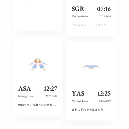
SGR
07:16
Message from
2026 8/10
こちらのメッセージはまだ運営承認前となります。しばらくおまちください。
ASA
12:27
YAS
12:25
Message from
2026 8/09
Message from
2026 8/09
感動てす。復興された広島人の底力と企業力を改めて知らされました！
ありがとうご
８月に平和を考えました