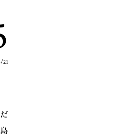
5
6/21
だ
島