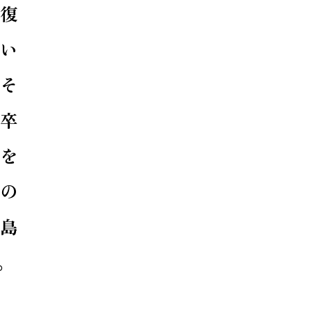
復
い
そ
卒
を
の
島
。