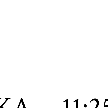
KA
11:2