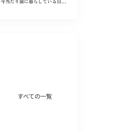
今当たり前に暮らしている日々が特別なものに感じた。暗い気持ちになることなく、とても前向きにこれからの未来を精一杯生きて作りたいと感じました。
以前被爆後の気象台員が観測を続けるノン
すべての一覧