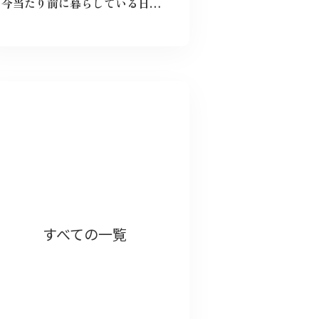
今当たり前に暮らしている日々が特別なものに感じた。暗い気持ちになることなく、とても前向きにこれからの未来を精一杯生きて作りたいと感じました。
以前被爆後の気象台員が観測を続けるノン
すべての一覧