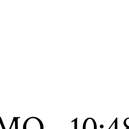
MO
10:4