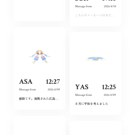
Message from
2026 8/10
こちらのメッセージはまだ運営承認前となります。しばらくおまちください。
ASA
12:27
YAS
12:25
Message from
2026 8/09
Message from
2026 8/09
感動てす。復興された広島人の底力と企業力を改めて知らされました！
ありがとうご
８月に平和を考えました