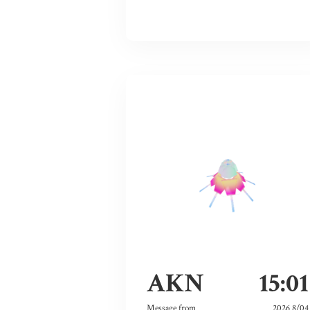
AKN
15:01
Message from
2026 8/04