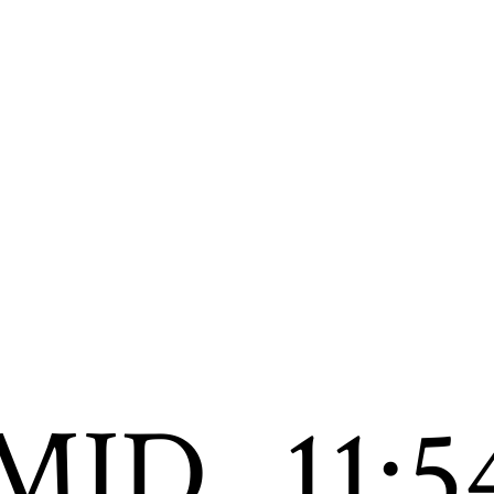
MID
11:5