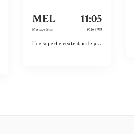
MEL
11:05
Message from
2026 8/08
Une superbe visite dans le passé, le présent et le futur. Les images et vidéos sont sublimes et nous rappellent l’histoire passée.