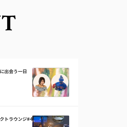
NT
に出会う一日
クトラウンジ#4