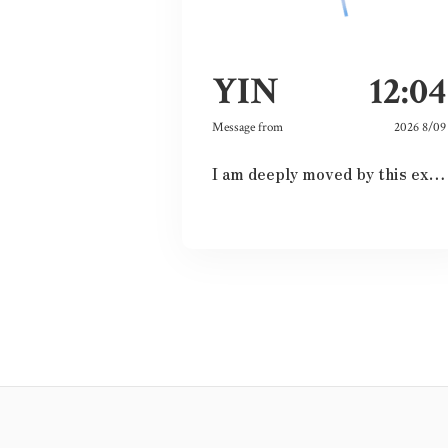
YIN
12:04
Message from
2026 8/09
I am deeply moved by this exhibition because I have witnessed the spirit of courage and never-give-up among the land and the people. Although this city had once completely destroyed, but the people still believed the future and ordinary lives. That’s what I love this city so much and today is my second time visiting Hiroshima 🥰❤️