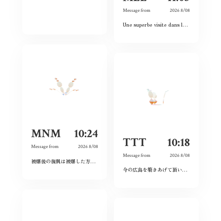
Message from
2026 8/08
Une superbe visite dans le passé, le présent et le futur. Les images et vidéos sont sublimes et nous rappellent l’histoire passée.
MNM
10:24
TTT
10:18
Message from
2026 8/08
Message from
2026 8/08
被爆後の復興は被爆した方たちだけが尽力してくれたのではなく戦前の方たちの工業や文化がもたらしてくれたものだと分かった。今の平和な生活を守っていこうと思う。
今の広島を築きあげて頂いた先祖に感謝しつつ、僕達若い世代でこの広島を継承していきたいと、強く思いました。