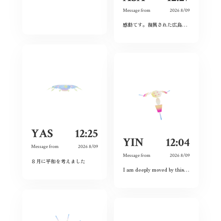
Message from
2026 8/09
感動てす。復興された広島人の底力と企業力を改めて知らされました！
YAS
12:25
YIN
12:04
Message from
2026 8/09
Message from
2026 8/09
８月に平和を考えました
I am deeply moved by this exhibition because I have witnessed the spirit of courage and never-give-up among the land and the people. Although this city had once completely destroyed, but the people still believed the future and ordinary lives. That’s what I love this city so much and today is my second time visiting Hiroshima 🥰❤️