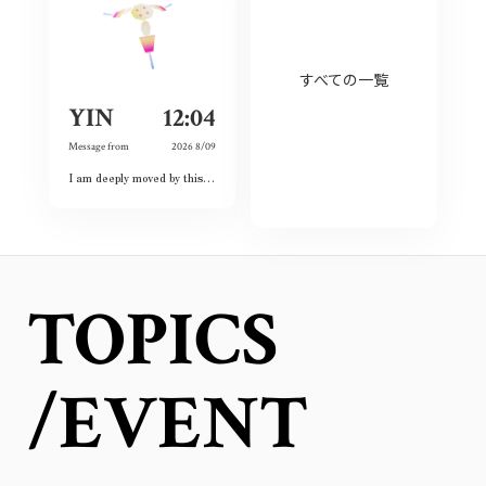
すべての一覧
YIN
12:04
Message from
2026 8/09
I am deeply moved by this exhibition because I have witnessed the spirit of courage and never-give-up among the land and the people. Although this city had once completely destroyed, but the people still believed the future and ordinary lives. That’s what I love this city so much and today is my second time visiting Hiroshima 🥰❤️
TOPICS
/EVENT