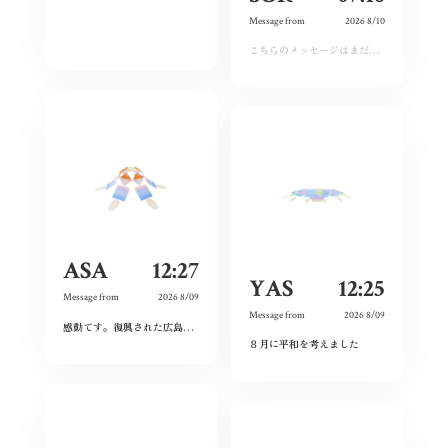
Message from
2026 8/10
こちらのメッセージはまだ運営承認前となります。しばらくおまちください。
ASA
12:27
YAS
12:25
Message from
2026 8/09
Message from
2026 8/09
感動てす。復興された広島人の底力と企業力を改めて知らされました！
ありがとうご
８月に平和を考えました