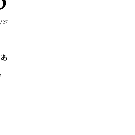
0/27
があ
。