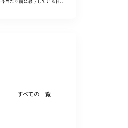
今当たり前に暮らしている日々が特別なものに感じた。暗い気持ちになることなく、とても前向きにこれからの未来を精一杯生きて作りたいと感じました。
以前被爆後の気象台員が観測を続けるノン
すべての一覧