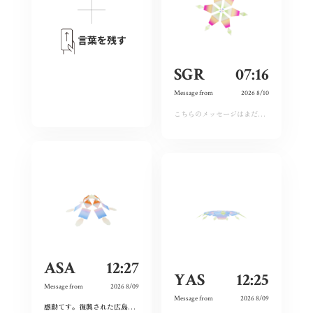
言葉を残す
SGR
07:16
Message from
2026 8/10
こちらのメッセージはまだ運営承認前となります。しばらくおまちください。
ASA
12:27
YAS
12:25
Message from
2026 8/09
Message from
2026 8/09
感動てす。復興された広島人の底力と企業力を改めて知らされました！
ありがとうご