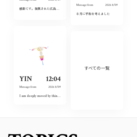
Message from
2026 8/09
感動てす。復興された広島人の底力と企業力を改めて知らされました！
ありがとうご
８月に平和を考えました
すべての一覧
YIN
12:04
Message from
2026 8/09
I am deeply moved by this exhibition because I have witnessed the spirit of courage and never-give-up among the land and the people. Although this city had once completely destroyed, but the people still believed the future and ordinary lives. That’s what I love this city so much and today is my second time visiting Hiroshima 🥰❤️