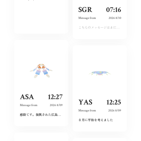
SGR
07:16
Message from
2026 8/10
こちらのメッセージはまだ運営承認前となります。しばらくおまちください。
ASA
12:27
YAS
12:25
Message from
2026 8/09
Message from
2026 8/09
感動てす。復興された広島人の底力と企業力を改めて知らされました！
ありがとうご
８月に平和を考えました