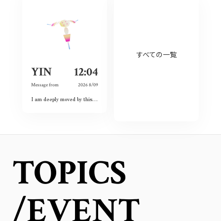
すべての一覧
YIN
12:04
Message from
2026 8/09
I am deeply moved by this exhibition because I have witnessed the spirit of courage and never-give-up among the land and the people. Although this city had once completely destroyed, but the people still believed the future and ordinary lives. That’s what I love this city so much and today is my second time visiting Hiroshima 🥰❤️
TOPICS
/EVENT