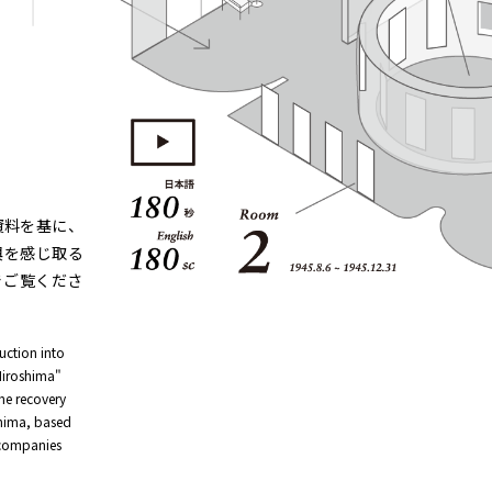
資料を基に、
興を感じ取る
現地でご覧くださ
ruction into
 Hiroshima"
the recovery
shima, based
 companies