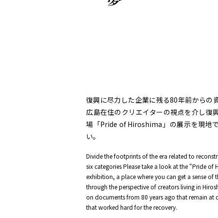
復興に尽力した企業に残る80年前からの
広島在住のクリエイターの視点を介し復
場「Pride of Hiroshima」の展示を
い。
Divide the footprints of the era related to reconst
six categories Please take a look at the "Pride of
exhibition, a place where you can get a sense of 
through the perspective of creators living in Hiro
on documents from 80 years ago that remain at
that worked hard for the recovery.