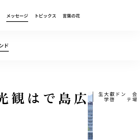
メッセージ
トピックス
言葉の花
ンド
生
叡
啓
大
学
会
場
ア
テ
ンド