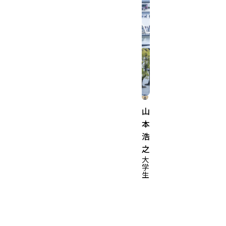
山
本
浩
之
大
学
生