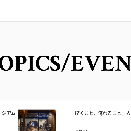
OPICS
/EVE
ュージアム
描くこと、淹れること。人